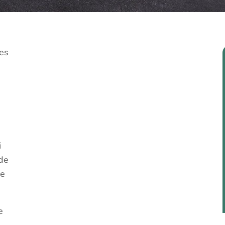
es
i
 de
de
e